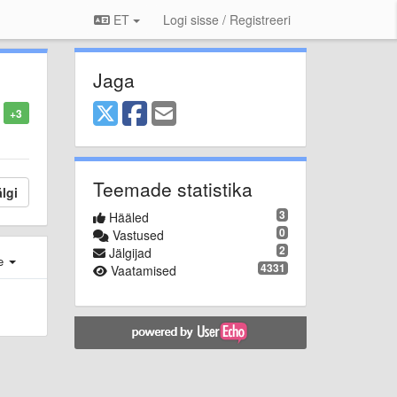
ET
Logi sisse / Registreeri
Jaga
+3
Teemade statistika
lgi
3
Hääled
0
Vastused
2
Jälgijad
e
4331
Vaatamised