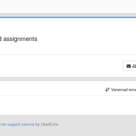
ed assignments
Jä
Vanemad enn
mer support service
by UserEcho