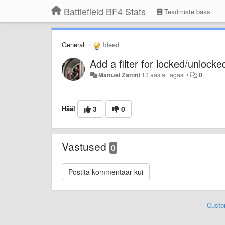
Battlefield BF4 Stats
Teadmiste baas
General
Ideed
Add a filter for locked/unlock
Manuel Zanini
13 aastat tagasi
•
0
Hääl
3
0
Vastused
0
Custo