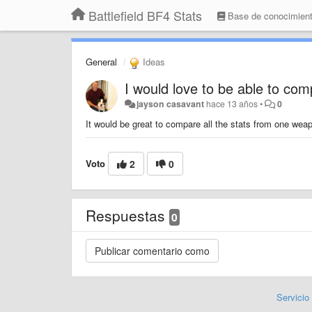
Battlefield BF4 Stats
Base de conocimien
General
Ideas
I would love to be able to co
jayson casavant
hace 13 años
•
0
It would be great to compare all the stats from one wea
Voto
2
0
Respuestas
0
Servicio