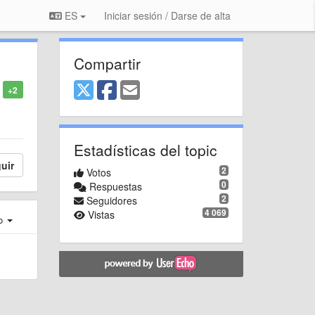
ES
Iniciar sesión / Darse de alta
Compartir
+2
Estadísticas del topic
uir
2
Votos
0
Respuestas
2
Seguidores
4 069
Vistas
ro