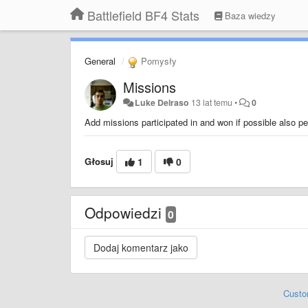
Battlefield BF4 Stats
Baza wiedzy
General
Pomysły
Missions
Luke Delraso
13 lat temu
•
0
Add missions participated in and won if possible also p
Głosuj
1
0
Odpowiedzi
0
Custo