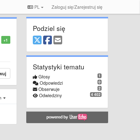
PL
Zaloguj się/Zarejestruj się
Podziel się
+1
Statystyki tematu
wuj
1
Głosy
0
Odpowiedzi
2
Obserwuje
4 402
Odwiedziny
ch