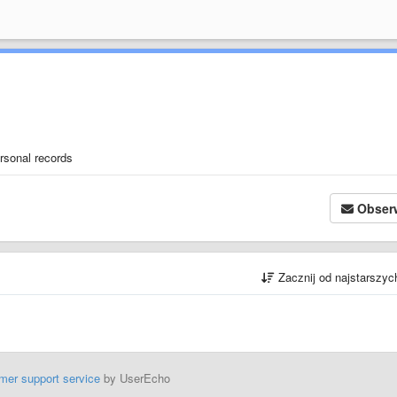
ersonal records
Obser
Zacznij od najstarszy
mer support service
by UserEcho