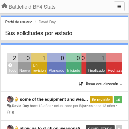
Battlefield BF4 Stats
Perfil de usuario
David Day
Sus solicitudes por estado
2
0
1
0
0
0
1
0
En
Todo
Nuevo
revisión
Planeado
Iniciado
Finalizado
Rechazado
Última actualización
some of the equipment and weapon stats are wrong
En revisión
+6
David Day
hace 13 años
•
actualizado por
Bjorncs
hace 13 años
•
0
allow us to click on weapons/items/vehicles
COMPLETADO
0