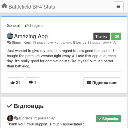
Battlefield BF4 Stats
General
Подяки
Amazing App...
Thanks
+20
Simon Kent
13 років тому
•
оновлено
Bjorncs
13 років тому
•
1
Just wanted to give my praise in regard to how good the app is. I
bought the premium version right away & I use this app a lot each
day. It's really good for completionists like myself & much better
than battlelog...
21
1
Підписатися
Відповідь
Bjorncs
13 років тому
Відповідь
Thank you! Your support is much appreciated :)