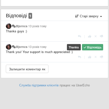
Відповіді
1
Старі зверху
Bjorncs
13 років тому
Thanks guys :)
|
Bjorncs
13 років тому
Thanks
Відповідь
Thank you! Your support is much appreciated :)
|
Служба підтримки клієнтів
працює на UserEcho